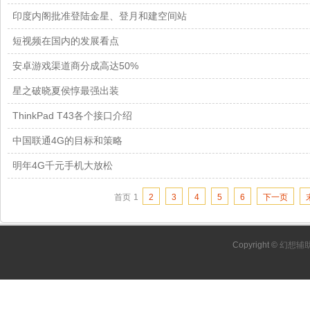
印度内阁批准登陆金星、登月和建空间站
短视频在国内的发展看点
安卓游戏渠道商分成高达50%
星之破晓夏侯惇最强出装
ThinkPad T43各个接口介绍
中国联通4G的目标和策略
明年4G千元手机大放松
首页
1
2
3
4
5
6
下一页
Copyright ©
幻想辅