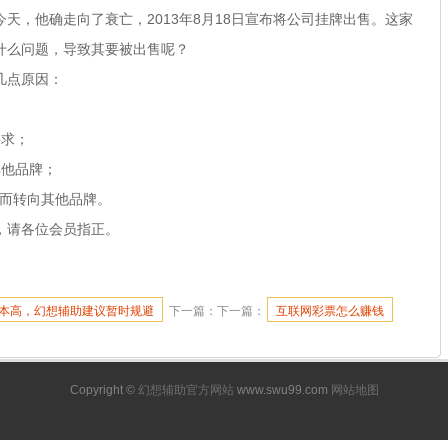
天，他确走向了衰亡，2013年8月18日宣布将公司挂牌出售。这家
什么问题，导致其要被出售呢？
几点原因：
；
要求；
其他品牌；
进而转向其他品牌。
，请各位会员指正。
成本高，幻想辅助建议暂时规避
下一篇：下一篇：
互联网彩票怎么赚钱
Copyright ©
幻想辅助官方网站
www.swu99.com
网站地图